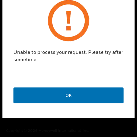
toggle view
STELLENANGEBOTE
toggle view
UNTERNEHMEN
toggle view
KONTAKTIEREN SIE UNS
Unable to process your request. Please try after
sometime.
toggle view
RECHTLICHE HINWEISE
toggle view
FOLGEN SIE UNS
OK
Copyright © 2026 Honeywell International, Inc.