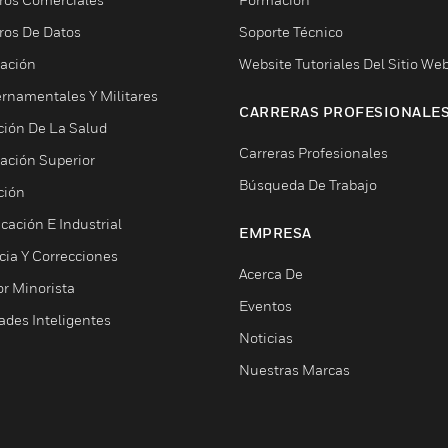
ros De Datos
Soporte Técnico
ación
Website Tutoriales Del Sitio We
rnamentales Y Militares
CARRERAS PROFESIONALE
ción De La Salud
Carreras Profesionales
ación Superior
Búsqueda De Trabajo
ción
cación E Industrial
EMPRESA
cia Y Correcciones
Acerca De
or Minorista
Eventos
ades Inteligentes
Noticias
Nuestras Marcas