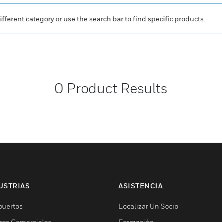
ifferent category or use the search bar to find specific products.
0
Product Results
USTRIAS
ASISTENCIA
puertos
Localizar Un Socio
ros Comerciales
Formación