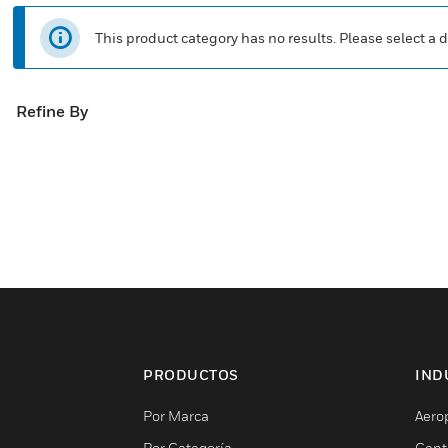
This product category has no results. Please select a d
Refine By
PRODUCTOS
IND
Por Marca
Aero
Por Categoría
Cent