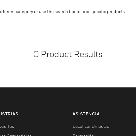
ifferent category or use the search bar to find specific products.
0
Product Results
USTRIAS
ASISTENCIA
puertos
Localizar Un Socio
ros Comerciales
Formación