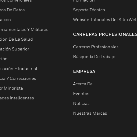
ros De Datos
Soporte Técnico
ación
Website Tutoriales Del Sitio We
rnamentales Y Militares
CARRERAS PROFESIONALE
ción De La Salud
Carreras Profesionales
ación Superior
Búsqueda De Trabajo
ción
cación E Industrial
EMPRESA
cia Y Correcciones
Acerca De
or Minorista
Eventos
ades Inteligentes
Noticias
Nuestras Marcas