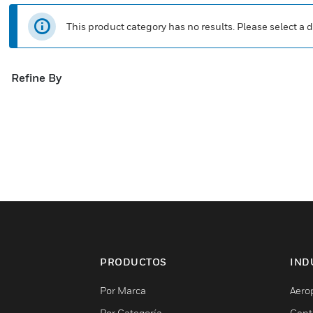
This product category has no results. Please select a d
Refine By
PRODUCTOS
IND
Por Marca
Aero
Por Categoría
Cent