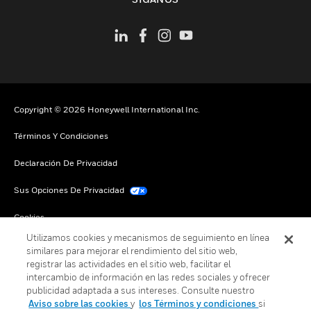
Copyright © 2026 Honeywell International Inc.
Términos Y Condiciones
Declaración De Privacidad
Sus Opciones De Privacidad
Cookies
Utilizamos cookies y mecanismos de seguimiento en línea
Darse De Baja Global
similares para mejorar el rendimiento del sitio web,
registrar las actividades en el sitio web, facilitar el
intercambio de información en las redes sociales y ofrecer
publicidad adaptada a sus intereses. Consulte nuestro
Aviso sobre las cookies
y
los Términos y condiciones
si