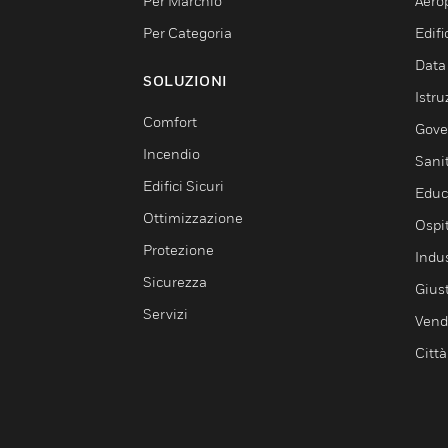
Per Marchio
Aerop
Per Categoria
Edif
Data
SOLUZIONI
Istru
Comfort
Gove
Incendio
Sani
Edifici Sicuri
Educ
Ottimizzazione
Ospit
Protezione
Indu
Sicurezza
Giust
Servizi
Vendi
Città