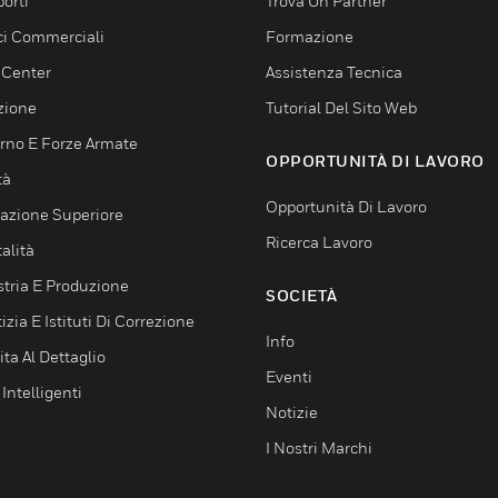
orti
Trova Un Partner
ici Commerciali
Formazione
 Center
Assistenza Tecnica
zione
Tutorial Del Sito Web
rno E Forze Armate
OPPORTUNITÀ DI LAVORO
tà
Opportunità Di Lavoro
azione Superiore
Ricerca Lavoro
alità
stria E Produzione
SOCIETÀ
izia E Istituti Di Correzione
Info
ta Al Dettaglio
Eventi
 Intelligenti
Notizie
I Nostri Marchi