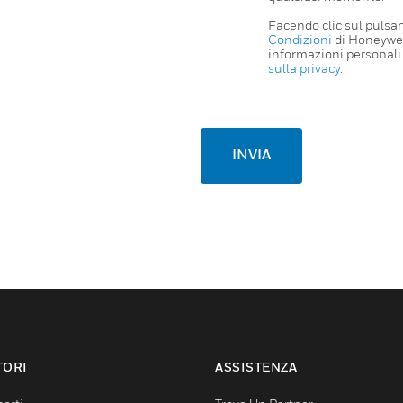
Facendo clic sul pulsant
Condizioni
di Honeywe
informazioni personali 
sulla privacy
.
INVIA
TORI
ASSISTENZA