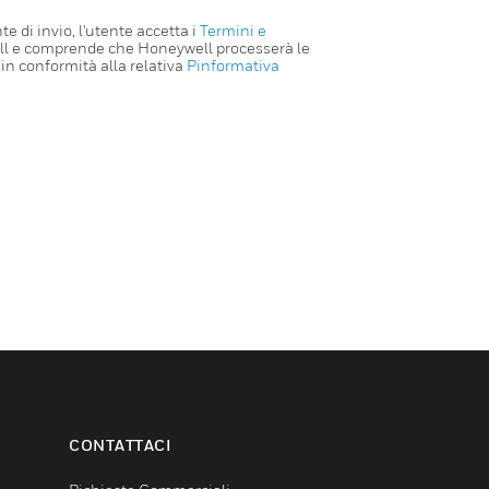
e di invio, l'utente accetta i
Termini e
ll e comprende che Honeywell processerà le
in conformità alla relativa
Pinformativa
CONTATTACI