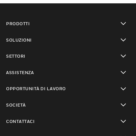
PRODOTTI
toggle view
SOLUZIONI
toggle view
SETTORI
toggle view
ASSISTENZA
toggle view
OPPORTUNITÀ DI LAVORO
toggle view
SOCIETÀ
toggle view
CONTATTACI
toggle view