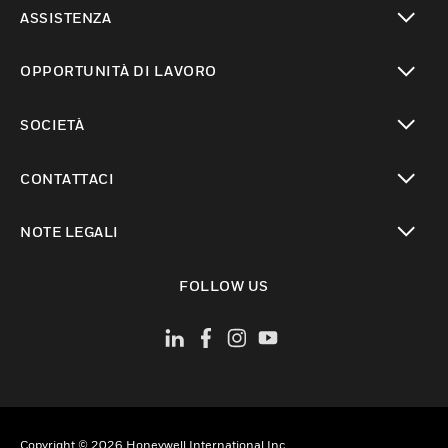
toggle view
ASSISTENZA
toggle view
OPPORTUNITÀ DI LAVORO
toggle view
SOCIETÀ
toggle view
CONTATTACI
toggle view
NOTE LEGALI
toggle view
FOLLOW US
Copyright © 2026 Honeywell International Inc.