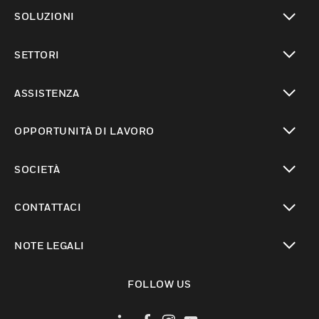
toggle view
SOLUZIONI
toggle view
SETTORI
toggle view
ASSISTENZA
toggle view
OPPORTUNITÀ DI LAVORO
toggle view
SOCIETÀ
toggle view
CONTATTACI
toggle view
NOTE LEGALI
toggle view
FOLLOW US