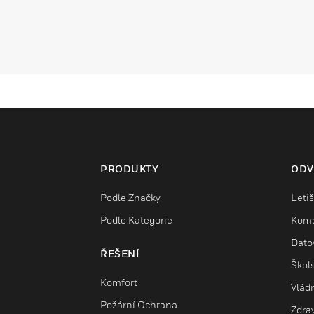
PRODUKTY
ODV
Podle Značky
Letiš
Podle Kategorie
Kome
Dato
ŘEŠENÍ
Škols
Komfort
Vlád
Požární Ochrana
Zdrav