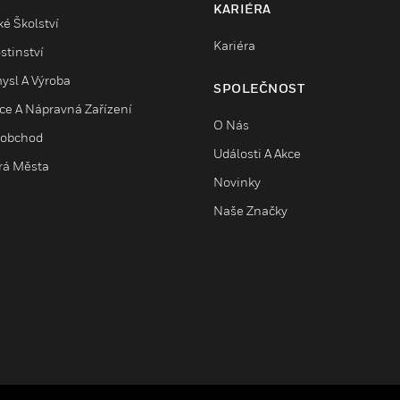
KARIÉRA
é Školství
Kariéra
stinství
ysl A Výroba
SPOLEČNOST
ice A Nápravná Zařízení
O Nás
obchod
Události A Akce
rá Města
Novinky
Naše Značky