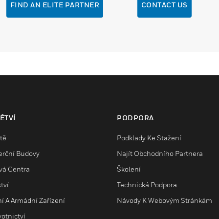
FIND AN ELITE PARTNER
CONTACT US
ĚTVÍ
PODPORA
tě
Podklady Ke Stažení
rční Budovy
Najít Obchodního Partnera
vá Centra
Školení
tví
Technická Podpora
ní A Armádní Zařízení
Návody K Webovým Stránkám
otnictví