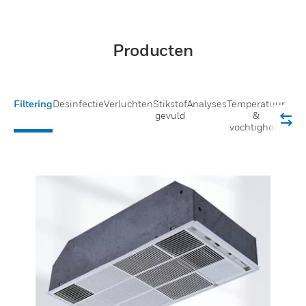
Producten
Filtering
Desinfectie
Verluchten
Stikstof
Analyses
Temperatuur
gevuld
&
vochtigheid