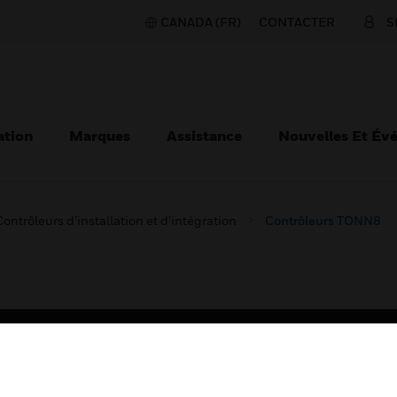
CANADA (FR)
CONTACTER
S
ation
Marques
Assistance
Nouvelles Et Év
Contrôleurs d’installation et d’intégration
Contrôleurs TONN8
TEURS
ASSISTANCE