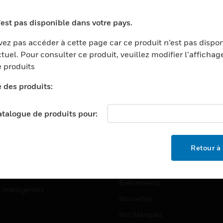
ports
Recherche De Partenaires
'est pas disponible dans votre pays.
ments Commerciaux
Formation
ez pas accéder à cette page car ce produit n’est pas dispo
centers
Assistance Technique
tuel. Pour consulter ce produit, veuillez modifier l’affichag
ation
Tutoriels De Sites Web
 produits
ernement Et Militaire
é des produits:
EMPLOIS
é
Emplois
ignement Supérieur
catalogue de produits pour:
Recherche D'emploi
llerie/Restauration
trie Et Fabrication
SOCIÉTÉ
Retour à 
ce Et Corrections
À Propos
e Au Détail
Événements
s Intelligentes
Nouvelles
Nos Marques