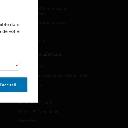
Demandes D’informations
Commerciales
Accès Pour Les Employés
nible dans
e de votre
Inscription
Désinscription
MENTIONS LÉGALES
Certifications
Contrats De Licence Utilisateur Final
Source Libre
l’accueil
Brevets
Qualité Et Sécurité
Termes Et Conditions
Garanties