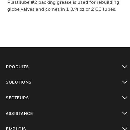
Plastilube #2 packing grease is used for rebuilding
globe valves and comes in 1 3/4 oz or 2 CC tubes.
PRODUITS
toggle view
SOLUTIONS
toggle view
SECTEURS
toggle view
ASSISTANCE
toggle view
EMPLOIS