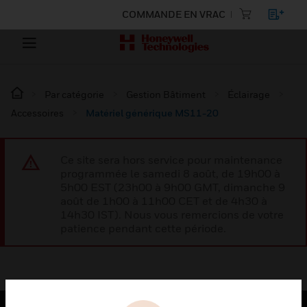
COMMANDE EN VRAC
Par catégorie
Gestion Bâtiment
Éclairage
Accessoires
Matériel générique MS11-20
Ce site sera hors service pour maintenance
programmée le samedi 8 août, de 19h00 à
5h00 EST (23h00 à 9h00 GMT, dimanche 9
août de 1h00 à 11h00 CET et de 4h30 à
14h30 IST). Nous vous remercions de votre
patience pendant cette période.