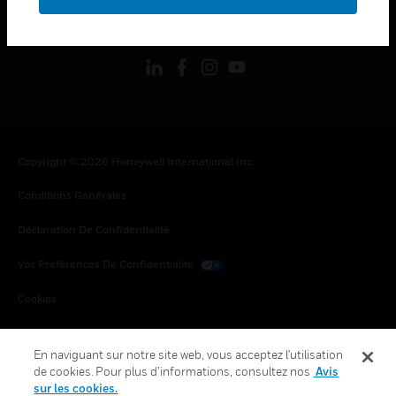
toggle view
SUIVEZ-NOUS
Copyright © 2026 Honeywell International Inc.
Conditions Générales
Déclaration De Confidentialité
Vos Préférences De Confidentialité
Cookies
Désabonnement Global
En naviguant sur notre site web, vous acceptez l'utilisation
de cookies. Pour plus d’informations, consultez nos
Avis
sur les cookies.