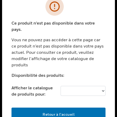
PRODUITS
toggle view
Ce produit n'est pas disponible dans votre
SOLUTIONS
pays.
toggle view
SECTEURS
Vous ne pouvez pas accéder à cette page car
ce produit n’est pas disponible dans votre pays
toggle view
actuel. Pour consulter ce produit, veuillez
ASSISTANCE
modifier l’affichage de votre catalogue de
toggle view
produits
EMPLOIS
Disponibilité des produits:
toggle view
SOCIÉTÉ
Afficher le catalogue
toggle view
de produits pour:
NOUS CONTACTER
toggle view
MENTIONS LÉGALES
Retour à l’accueil