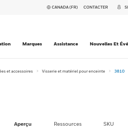
CANADA (FR)
CONTACTER
S
ation
Marques
Assistance
Nouvelles Et Év
es et accessoires
Visserie et matériel pour enceinte
3810
Aperçu
Ressources
SKU