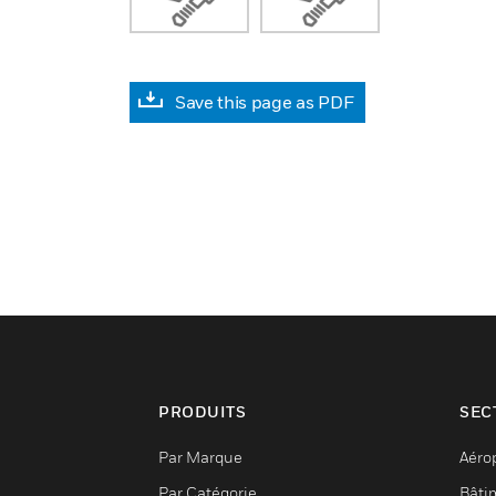
Save this page as PDF
PRODUITS
SEC
Par Marque
Aéro
Par Catégorie
Bâti