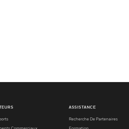
TEURS
ASSISTANCE
ports
Recherche De Partenaires
ments Commerciaux
Formation