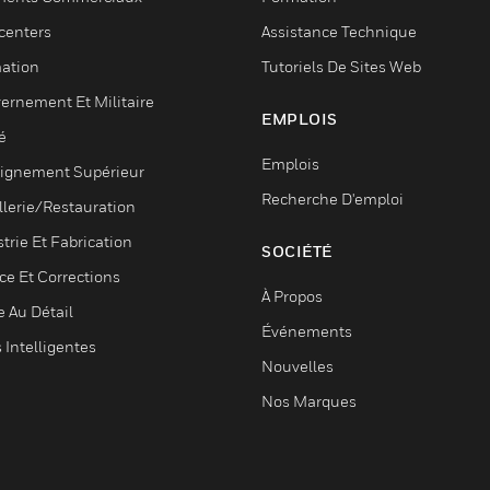
centers
Assistance Technique
ation
Tutoriels De Sites Web
ernement Et Militaire
EMPLOIS
é
Emplois
ignement Supérieur
Recherche D'emploi
llerie/Restauration
trie Et Fabrication
SOCIÉTÉ
ce Et Corrections
À Propos
e Au Détail
Événements
s Intelligentes
Nouvelles
Nos Marques