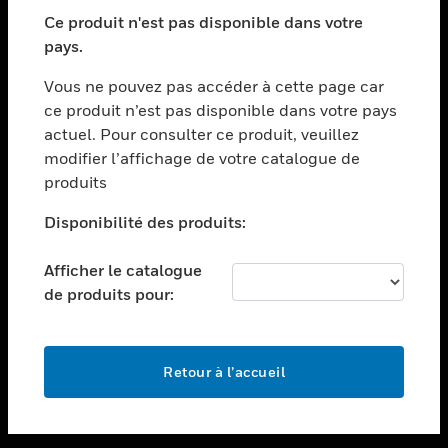
toggle view
SECTEURS
Ce produit n'est pas disponible dans votre
pays.
toggle view
ASSISTANCE
Vous ne pouvez pas accéder à cette page car
toggle view
ce produit n’est pas disponible dans votre pays
EMPLOIS
actuel. Pour consulter ce produit, veuillez
modifier l’affichage de votre catalogue de
toggle view
SOCIÉTÉ
produits
toggle view
Disponibilité des produits:
NOUS CONTACTER
Afficher le catalogue
toggle view
MENTIONS LÉGALES
de produits pour:
toggle view
SUIVEZ-NOUS
Retour à l’accueil