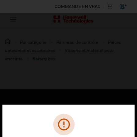
COMMANDE EN VRAC
Par catégorie
Panneau de contrôle
Pièces
détachées et accessoires
Visserie et matériel pour
enceinte
Battery box
PRODUITS
toggle view
SOLUTIONS