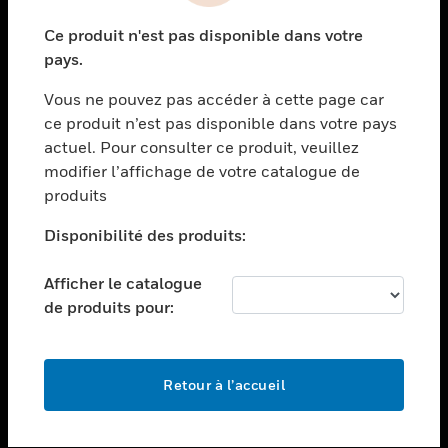
toggle view
Ce produit n'est pas disponible dans votre
SECTEURS
pays.
toggle view
Vous ne pouvez pas accéder à cette page car
ASSISTANCE
ce produit n’est pas disponible dans votre pays
toggle view
actuel. Pour consulter ce produit, veuillez
EMPLOIS
modifier l’affichage de votre catalogue de
toggle view
produits
SOCIÉTÉ
Disponibilité des produits:
toggle view
NOUS CONTACTER
Afficher le catalogue
toggle view
de produits pour:
MENTIONS LÉGALES
toggle view
SUIVEZ-NOUS
Retour à l’accueil