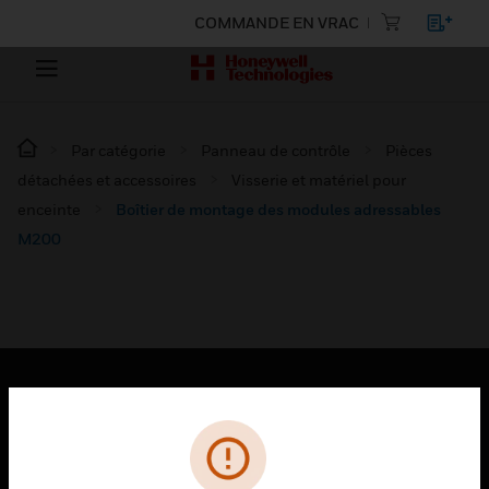
COMMANDE EN VRAC
Par catégorie
Panneau de contrôle
Pièces
détachées et accessoires
Visserie et matériel pour
enceinte
Boîtier de montage des modules adressables
M200
PRODUITS
toggle view
SOLUTIONS