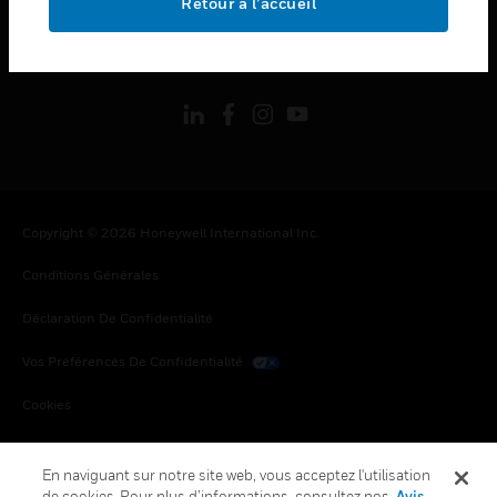
Retour à l’accueil
toggle view
SUIVEZ-NOUS
Copyright © 2026 Honeywell International Inc.
Conditions Générales
Déclaration De Confidentialité
Vos Préférences De Confidentialité
Cookies
Désabonnement Global
En naviguant sur notre site web, vous acceptez l'utilisation
de cookies. Pour plus d’informations, consultez nos
Avis