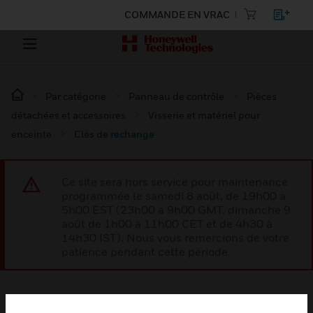
COMMANDE EN VRAC
Par catégorie
Panneau de contrôle
Pièces
détachées et accessoires
Visserie et matériel pour
enceinte
Clés de rechange
Ce site sera hors service pour maintenance
programmée le samedi 8 août, de 19h00 à
5h00 EST (23h00 à 9h00 GMT, dimanche 9
août de 1h00 à 11h00 CET et de 4h30 à
14h30 IST). Nous vous remercions de votre
patience pendant cette période.