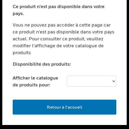
toggle view
SECTEURS
Ce produit n'est pas disponible dans votre
pays.
toggle view
ASSISTANCE
Vous ne pouvez pas accéder à cette page car
toggle view
ce produit n’est pas disponible dans votre pays
EMPLOIS
actuel. Pour consulter ce produit, veuillez
modifier l’affichage de votre catalogue de
toggle view
SOCIÉTÉ
produits
toggle view
Disponibilité des produits:
NOUS CONTACTER
Afficher le catalogue
toggle view
MENTIONS LÉGALES
de produits pour:
toggle view
SUIVEZ-NOUS
Retour à l’accueil