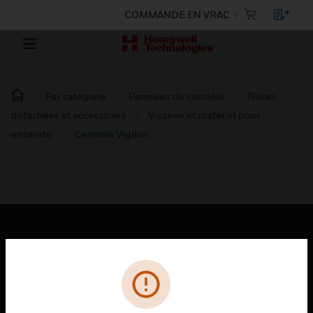
COMMANDE EN VRAC
Par catégorie
Panneau de contrôle
Pièces
détachées et accessoires
Visserie et matériel pour
enceinte
Centrale Vigilon
PRODUITS
toggle view
SOLUTIONS