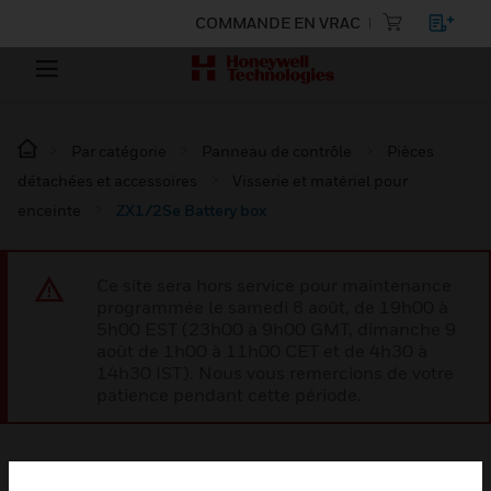
COMMANDE EN VRAC
Par catégorie
Panneau de contrôle
Pièces
détachées et accessoires
Visserie et matériel pour
enceinte
ZX1/2Se Battery box
Ce site sera hors service pour maintenance
programmée le samedi 8 août, de 19h00 à
5h00 EST (23h00 à 9h00 GMT, dimanche 9
août de 1h00 à 11h00 CET et de 4h30 à
14h30 IST). Nous vous remercions de votre
patience pendant cette période.