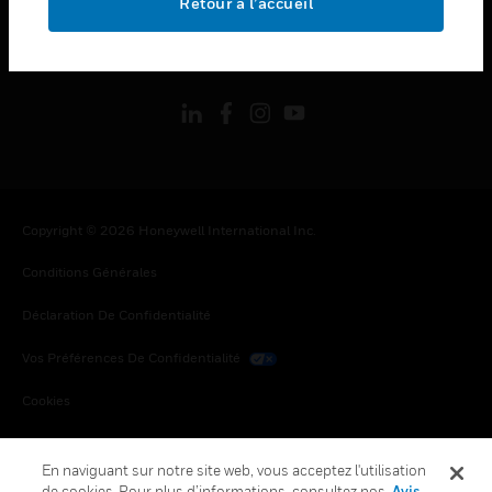
Retour à l’accueil
toggle view
SUIVEZ-NOUS
Copyright © 2026 Honeywell International Inc.
Conditions Générales
Déclaration De Confidentialité
Vos Préférences De Confidentialité
Cookies
Désabonnement Global
En naviguant sur notre site web, vous acceptez l'utilisation
de cookies. Pour plus d’informations, consultez nos
Avis