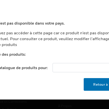
TEURS
ASSISTANCE
'est pas disponible dans votre pays.
ports
Recherche De Partenaires
ez pas accéder à cette page car ce produit n’est pas dispo
tuel. Pour consulter ce produit, veuillez modifier l’affichag
ments Commerciaux
Formation
 produits
centers
Assistance Technique
é des produits:
ation
Tutoriels De Sites Web
ernement Et Militaire
EMPLOIS
catalogue de produits pour:
é
Emplois
ignement Supérieur
Recherche D'emploi
Retour à 
llerie/Restauration
trie Et Fabrication
SOCIÉTÉ
ce Et Corrections
À Propos