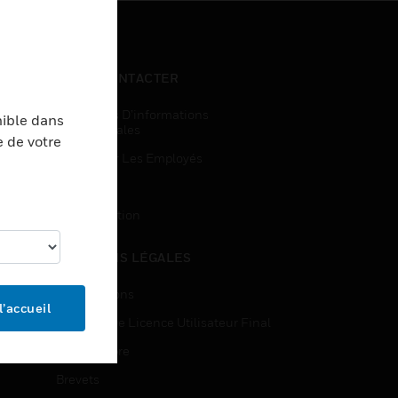
NOUS CONTACTER
Demandes D’informations
nible dans
Commerciales
e de votre
Accès Pour Les Employés
Inscription
Désinscription
MENTIONS LÉGALES
Certifications
l’accueil
Contrats De Licence Utilisateur Final
Source Libre
Brevets