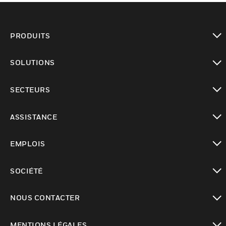
PRODUITS
toggle view
SOLUTIONS
toggle view
SECTEURS
toggle view
ASSISTANCE
toggle view
EMPLOIS
toggle view
SOCIÉTÉ
toggle view
NOUS CONTACTER
toggle view
MENTIONS LÉGALES