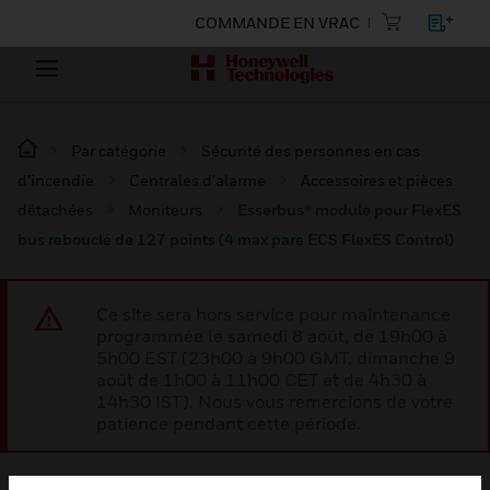
COMMANDE EN VRAC
Par catégorie
Sécurité des personnes en cas
d’incendie
Centrales d'alarme
Accessoires et pièces
détachées
Moniteurs
Esserbus® module pour FlexES
bus rebouclé de 127 points (4 max pare ECS FlexES Control)
Ce site sera hors service pour maintenance
programmée le samedi 8 août, de 19h00 à
5h00 EST (23h00 à 9h00 GMT, dimanche 9
août de 1h00 à 11h00 CET et de 4h30 à
14h30 IST). Nous vous remercions de votre
patience pendant cette période.