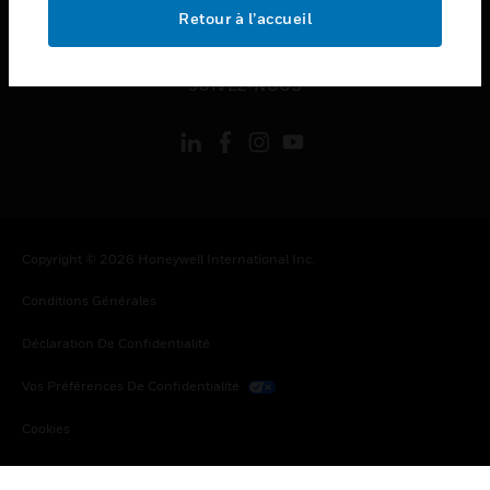
toggle view
Retour à l’accueil
MENTIONS LÉGALES
toggle view
SUIVEZ-NOUS
Copyright © 2026 Honeywell International Inc.
Conditions Générales
Déclaration De Confidentialité
Vos Préférences De Confidentialité
Cookies
Désabonnement Global