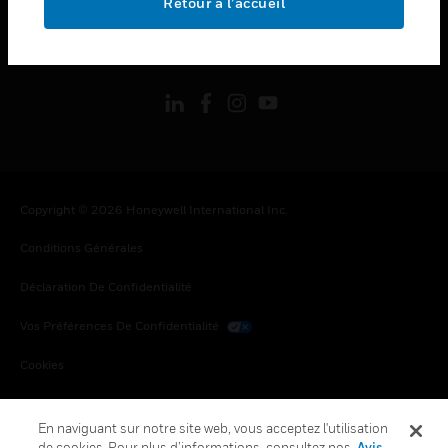
Retour à l’accueil
toggle view
SUIVEZ-NOUS
Copyright © 2026 Honeywell International Inc.
Conditions Générales
Déclaration De Confidentialité
Vos Préférences De Confidentialité
Cookies
Désabonnement Global
En naviguant sur notre site web, vous acceptez l'utilisation
de cookies. Pour plus d’informations, consultez nos
Avis