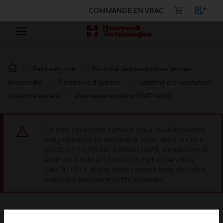
COMMANDE EN VRAC
Par catégorie
Sécurité des personnes en cas
d’incendie
Centrales d'alarme
Système d'évacutation
d'alarme vocale
Panneau répéteur GMT 4000
Ce site sera hors service pour maintenance
programmée le samedi 8 août, de 19h00 à
5h00 EST (23h00 à 9h00 GMT, dimanche 9
août de 1h00 à 11h00 CET et de 4h30 à
14h30 IST). Nous vous remercions de votre
patience pendant cette période.