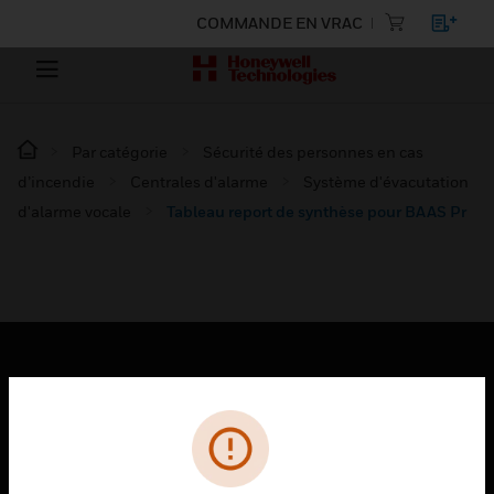
COMMANDE EN VRAC
Par catégorie
Sécurité des personnes en cas
d’incendie
Centrales d'alarme
Système d'évacutation
d'alarme vocale
Tableau report de synthèse pour BAAS Pr
PRODUITS
toggle view
SOLUTIONS