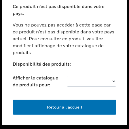
toggle view
SECTEURS
Ce produit n'est pas disponible dans votre
pays.
toggle view
ASSISTANCE
Vous ne pouvez pas accéder à cette page car
toggle view
ce produit n’est pas disponible dans votre pays
EMPLOIS
actuel. Pour consulter ce produit, veuillez
modifier l’affichage de votre catalogue de
toggle view
SOCIÉTÉ
produits
toggle view
Disponibilité des produits:
NOUS CONTACTER
Afficher le catalogue
toggle view
MENTIONS LÉGALES
de produits pour:
toggle view
SUIVEZ-NOUS
Retour à l’accueil