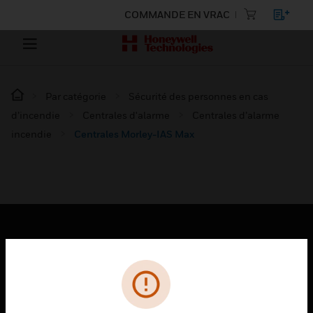
COMMANDE EN VRAC
Par catégorie
Sécurité des personnes en cas
d’incendie
Centrales d'alarme
Centrales d’alarme
incendie
Centrales Morley-IAS Max
PRODUITS
toggle view
SOLUTIONS