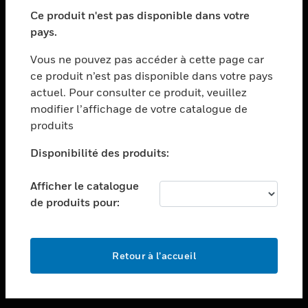
toggle view
SECTEURS
Ce produit n'est pas disponible dans votre
pays.
toggle view
ASSISTANCE
Vous ne pouvez pas accéder à cette page car
toggle view
ce produit n’est pas disponible dans votre pays
EMPLOIS
actuel. Pour consulter ce produit, veuillez
modifier l’affichage de votre catalogue de
toggle view
SOCIÉTÉ
produits
toggle view
Disponibilité des produits:
NOUS CONTACTER
Afficher le catalogue
toggle view
MENTIONS LÉGALES
de produits pour:
toggle view
SUIVEZ-NOUS
Retour à l’accueil