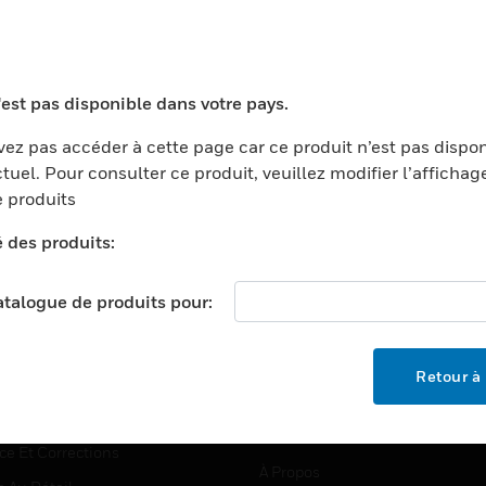
TEURS
ASSISTANCE
'est pas disponible dans votre pays.
ports
Recherche De Partenaires
ez pas accéder à cette page car ce produit n’est pas dispo
tuel. Pour consulter ce produit, veuillez modifier l’affichag
ments Commerciaux
Formation
 produits
centers
Assistance Technique
é des produits:
ation
Tutoriels De Sites Web
ernement Et Militaire
EMPLOIS
catalogue de produits pour:
é
Emplois
ignement Supérieur
Recherche D'emploi
Retour à 
llerie/Restauration
trie Et Fabrication
SOCIÉTÉ
ce Et Corrections
À Propos