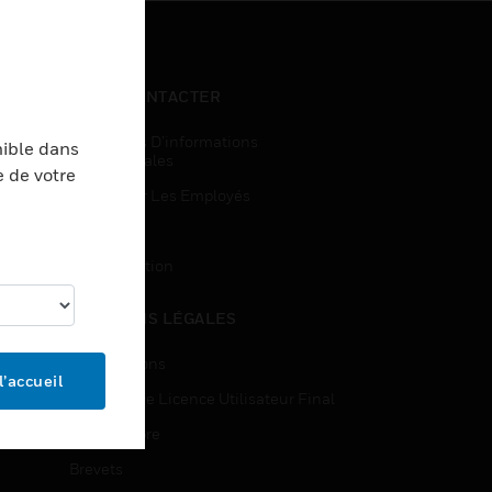
NOUS CONTACTER
Demandes D’informations
nible dans
Commerciales
e de votre
Accès Pour Les Employés
Inscription
Désinscription
MENTIONS LÉGALES
Certifications
l’accueil
Contrats De Licence Utilisateur Final
Source Libre
Brevets