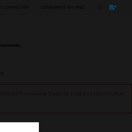
E CONNECTER
COMMANDE EN VRAC
énements
EN
à 9h00 GMT, dimanche 9 août de 1h00 à 11h00 CET et de