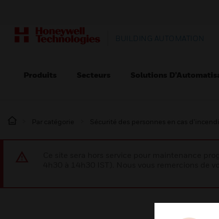
BUILDING AUTOMATION
Produits
Secteurs
Solutions D’Automatis
Par catégorie
Sécurité des personnes en cas d’incend
Ce site sera hors service pour maintenance p
4h30 à 14h30 IST). Nous vous remercions de vo