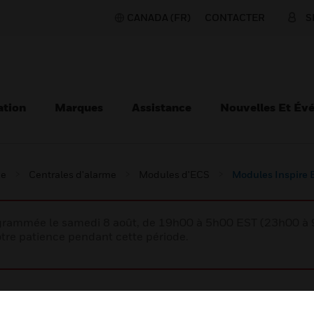
CANADA (FR)
CONTACTER
S
ation
Marques
Assistance
Nouvelles Et Év
ie
Centrales d'alarme
Modules d'ECS
Modules Inspire 
rogrammée le samedi 8 août, de 19h00 à 5h00 EST (23h00 
tre patience pendant cette période.