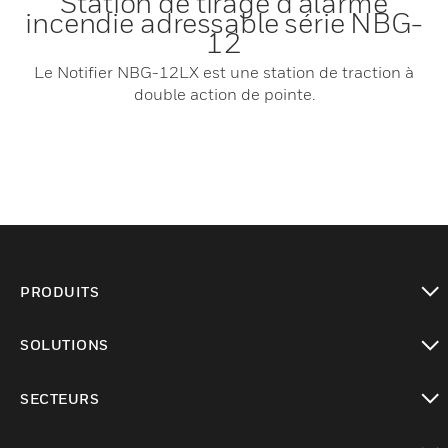
Station de tirage d'alarme
incendie adressable série NBG-
12
Le Notifier NBG-12LX est une station de traction à
double action de pointe.
PRODUITS
toggle view
SOLUTIONS
toggle view
SECTEURS
toggle view