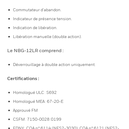
Commutateur d’abandon.
Indicateur de présence tension.
Indication de libération.
Libération manuelle (double action).
Le NBG-12LR comprend :
Déverrouillage à double action uniquement.
Certifications :
Homologué ULC : S692
Homologué MEA : 67-20-E
Approuvé FM
CSFM : 7150-0028 :0199
FDNY : COA n° 6114 (NFS2-3030), COA n° 6121 (NFS2-