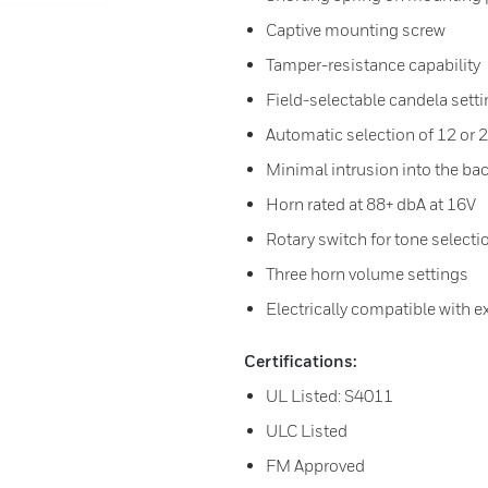
Captive mounting screw
Tamper-resistance capability
Field-selectable candela sett
Automatic selection of 12 or 
Minimal intrusion into the ba
Horn rated at 88+ dbA at 16V
Rotary switch for tone selecti
Three horn volume settings
Electrically compatible with e
Certifications:
UL Listed: S4011
ULC Listed
FM Approved