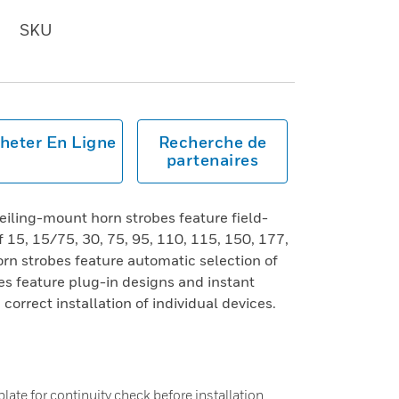
SKU
heter En Ligne
Recherche de
partenaires
iling-mount horn strobes feature field-
f 15, 15/75, 30, 75, 95, 110, 115, 150, 177,
orn strobes feature automatic selection of
ces feature plug-in designs and instant
orrect installation of individual devices.
ate for continuity check before installation