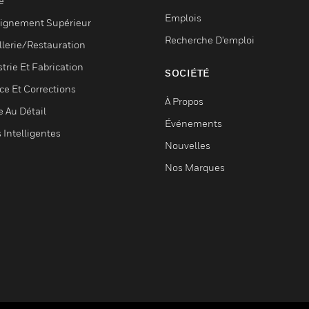
é
Emplois
ignement Supérieur
Recherche D'emploi
llerie/Restauration
trie Et Fabrication
SOCIÉTÉ
ce Et Corrections
À Propos
e Au Détail
Événements
s Intelligentes
Nouvelles
Nos Marques