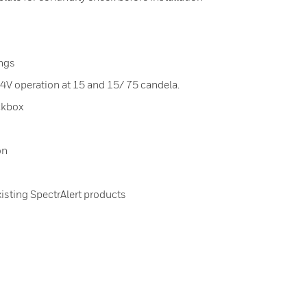
ings
24V operation at 15 and 15/ 75 candela.
ckbox
on
xisting SpectrAlert products