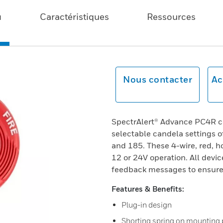
u
Caractéristiques
Ressources
Nous contacter
Ac
SpectrAlert® Advance PC4R ce
selectable candela settings o
and 185. These 4-wire, red, h
12 or 24V operation. All devi
feedback messages to ensure c
Features & Benefits:
Plug-in design
Shorting spring on mounting pl