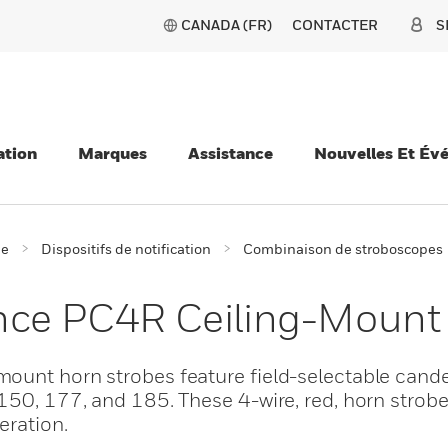
CANADA (FR)
CONTACTER
S
ation
Marques
Assistance
Nouvelles Et Év
ie
Dispositifs de notification
Combinaison de stroboscopes
ance PC4R Ceiling-Mount
ount horn strobes feature field-selectable cande
150, 177, and 185. These 4-wire, red, horn strobe
eration.