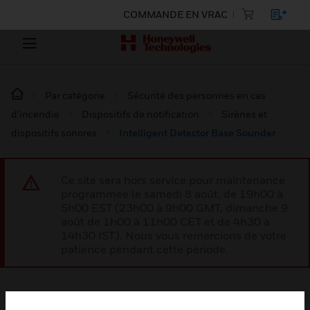
COMMANDE EN VRAC
Par catégorie
Sécurité des personnes en cas
d’incendie
Dispositifs de notification
Sirènes et
dispositifs sonores
Intelligent Detector Base Sounder
Ce site sera hors service pour maintenance
programmée le samedi 8 août, de 19h00 à
5h00 EST (23h00 à 9h00 GMT, dimanche 9
août de 1h00 à 11h00 CET et de 4h30 à
14h30 IST). Nous vous remercions de votre
patience pendant cette période.