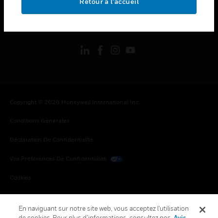
Retour à l’accueil
toggle view
SUIVEZ-NOUS
Copyright © 2026 Honeywell International Inc.
Conditions Générales
Déclaration De Confidentialité
Vos Préférences De Confidentialité
Cookies
Désabonnement Global
En naviguant sur notre site web, vous acceptez l'utilisation
de cookies. Pour plus d’informations, consultez nos
Avis