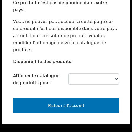
Ce produit n'est pas disponible dans votre
toggle view
pays.
ASSISTANCE
Vous ne pouvez pas accéder à cette page car
toggle view
ce produit n’est pas disponible dans votre pays
EMPLOIS
actuel. Pour consulter ce produit, veuillez
toggle view
modifier l’affichage de votre catalogue de
SOCIÉTÉ
produits
toggle view
NOUS CONTACTER
Disponibilité des produits:
toggle view
Afficher le catalogue
MENTIONS LÉGALES
de produits pour:
toggle view
SUIVEZ-NOUS
Retour à l’accueil