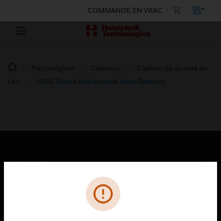
COMMANDE EN VRAC
Par catégorie
Capteurs
Capteur de qualité de
l’air
H365 Series Addressable Heat Detector
PRODUITS
toggle view
SOLUTIONS
toggle view
SECTEURS