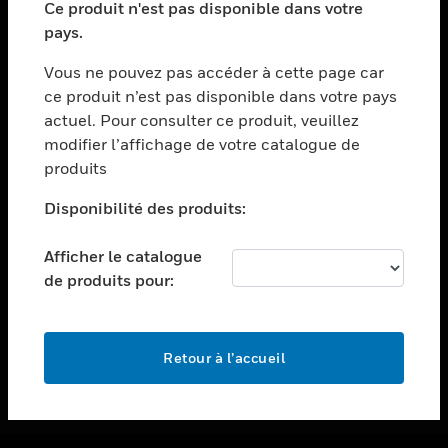
Ce produit n'est pas disponible dans votre
toggle view
pays.
ASSISTANCE
Vous ne pouvez pas accéder à cette page car
toggle view
ce produit n’est pas disponible dans votre pays
EMPLOIS
actuel. Pour consulter ce produit, veuillez
toggle view
modifier l’affichage de votre catalogue de
SOCIÉTÉ
produits
toggle view
NOUS CONTACTER
Disponibilité des produits:
toggle view
Afficher le catalogue
MENTIONS LÉGALES
de produits pour:
toggle view
SUIVEZ-NOUS
Retour à l’accueil