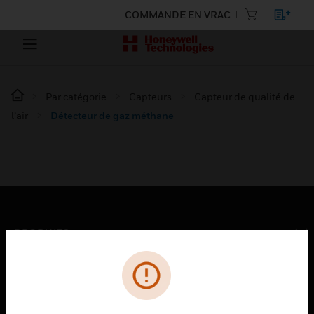
COMMANDE EN VRAC
Par catégorie
Capteurs
Capteur de qualité de
l’air
Détecteur de gaz méthane
PRODUITS
toggle view
SOLUTIONS
toggle view
SECTEURS