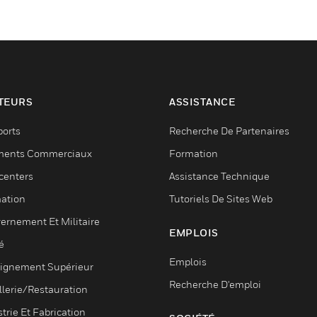
TEURS
ASSISTANCE
ports
Recherche De Partenaires
ments Commerciaux
Formation
centers
Assistance Technique
ation
Tutoriels De Sites Web
ernement Et Militaire
EMPLOIS
é
Emplois
ignement Supérieur
Recherche D'emploi
llerie/Restauration
trie Et Fabrication