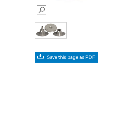
SEARCH
Save this page as PDF