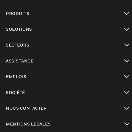
PRODUITS
toggle view
SOLUTIONS
toggle view
SECTEURS
toggle view
ASSISTANCE
toggle view
EMPLOIS
toggle view
SOCIÉTÉ
toggle view
NOUS CONTACTER
toggle view
MENTIONS LÉGALES