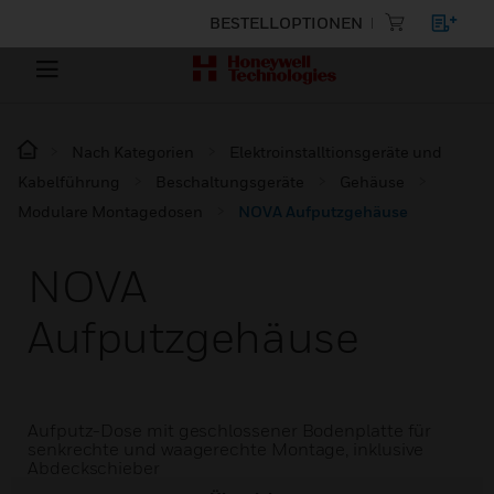
BESTELLOPTIONEN
Nach Kategorien
Elektroinstalltionsgeräte und
Kabelführung
Beschaltungsgeräte
Gehäuse
Modulare Montagedosen
NOVA Aufputzgehäuse
NOVA
Aufputzgehäuse
Aufputz-Dose mit geschlossener Bodenplatte für
senkrechte und waagerechte Montage, inklusive
Abdeckschieber