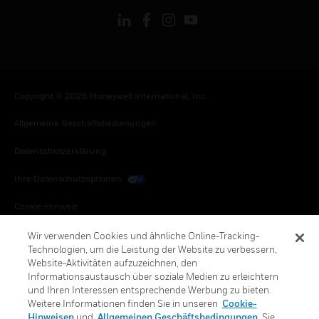
Copyright © 2026 Honeywell International, Inc.
Allgemeine Geschäftsbedienungen
Datenschutzerklärung
Ihre Datenschutzoptionen
Cookie-Hinweis
Honeywell Global Abbestellen
Wir verwenden Cookies und ähnliche Online-Tracking-
Technologien, um die Leistung der Website zu verbessern,
Website-Aktivitäten aufzuzeichnen, den
Informationsaustausch über soziale Medien zu erleichtern
und Ihren Interessen entsprechende Werbung zu bieten.
Weitere Informationen finden Sie in unseren
Cookie-
Hinweisen
und
Allgemeinen Geschäftsbedingungen
. Sie