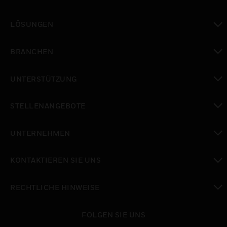
toggle view
LÖSUNGEN
toggle view
BRANCHEN
toggle view
UNTERSTÜTZUNG
toggle view
STELLENANGEBOTE
toggle view
UNTERNEHMEN
toggle view
KONTAKTIEREN SIE UNS
toggle view
RECHTLICHE HINWEISE
toggle view
FOLGEN SIE UNS