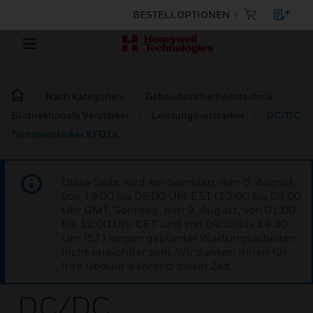
BESTELLOPTIONEN
Nach Kategorien
Gebäudesicherheitstechnik
Bi-direktionale Verstärker
Leistungsverstärker
DC/DC
Trennverstärker KFD1x
Diese Seite wird am Samstag, den 8. August,
von 19:00 bis 05:00 Uhr EST (23:00 bis 09:00
Uhr GMT, Sonntag, den 9. August, von 01:00
bis 11:00 Uhr CET und von 04:30 bis 14:30
Uhr IST) wegen geplanter Wartungsarbeiten
nicht erreichbar sein. Wir danken Ihnen für
Ihre Geduld während dieser Zeit.
DC/DC