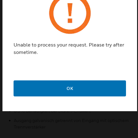
Die SBC Trennverstärker KFD1x trennen einzelne
Analogkanäle vom Eingang zum Ausgang und zur Speisung
sowie Massepotenzial. Diese galvanische Trennung ist
insbesondere bei langen Leitungen in grösseren Anlagen zu
empfehlen. Die SBC KFD1x können aber auch zur
Unable to process your request. Please try after
Verstärkung eines schwachen Signals und dessen
sometime.
Umwandlung in ein störsicheres Stromsignal eingesetzt
werden.
Merkmale und Vorteile:
In zwei Ausführungen mit unterschiedlichen
OK
Eingangsbereichen erhältlich
Wandlungszeit 20 ms
0.5% Genauigkeit bei Skalen-Endwert
Ausgang galvanisch getrennt von Eingang mit optischem
Trennverstärker