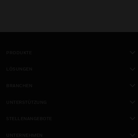
PRODUKTE
toggle view
LÖSUNGEN
toggle view
BRANCHEN
toggle view
UNTERSTÜTZUNG
toggle view
STELLENANGEBOTE
toggle view
UNTERNEHMEN