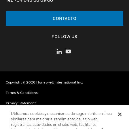
Tel. +34 843 68 69 00
CONTACTO
FOLLOW US
Copyright © 2026 Honeywell International Inc.
Terms & Conditions
Privacy Statement
Utilizamos cookies y mecanismos de seguimiento en línea
Your Privacy Choices
similares para mejorar el rendimiento del sitio web,
Cookies
registrar las actividades en el sitio web, facilitar el