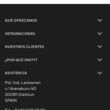
QUÉ OFRECEMOS
Cambiar vista
INTEGRACIONES
Cambiar vista
NUESTROS CLIENTES
Cambiar vista
¿POR QUÉ ONITY?
Cambiar vista
ASISTENCIA
Cambiar vista
Pol. Ind. Lanbarren
c/ Aranaburu 4D
20180 Oiartzun
SPAIN