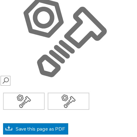
SEARCH
Save this page as PDF