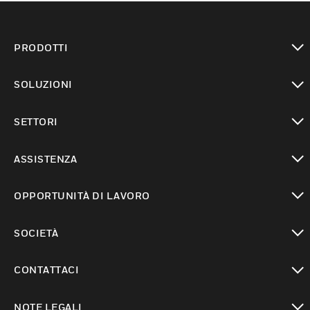
PRODOTTI
toggle view
SOLUZIONI
toggle view
SETTORI
toggle view
ASSISTENZA
toggle view
OPPORTUNITÀ DI LAVORO
toggle view
SOCIETÀ
toggle view
CONTATTACI
toggle view
NOTE LEGALI