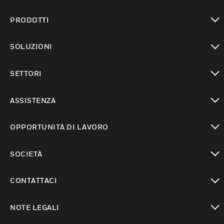
PRODOTTI
toggle view
SOLUZIONI
toggle view
SETTORI
toggle view
ASSISTENZA
toggle view
OPPORTUNITÀ DI LAVORO
toggle view
SOCIETÀ
toggle view
CONTATTACI
toggle view
NOTE LEGALI