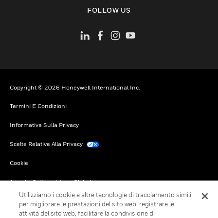
toggle view
FOLLOW US
Copyright © 2026 Honeywell International Inc.
Termini E Condizioni
Informativa Sulla Privacy
Scelte Relative Alla Privacy
Cookie
Annulla Sottoscrizione Globale
Utilizziamo i cookie e altre tecnologie di tracciamento simili
per migliorare le prestazioni del sito web, registrare le
attività del sito web, facilitare la condivisione di