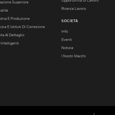
Opportunità Di Lavoro
azione Superiore
Ricerca Lavoro
alità
stria E Produzione
SOCIETÀ
izia E Istituti Di Correzione
Info
ta Al Dettaglio
Eventi
 Intelligenti
Notizie
I Nostri Marchi