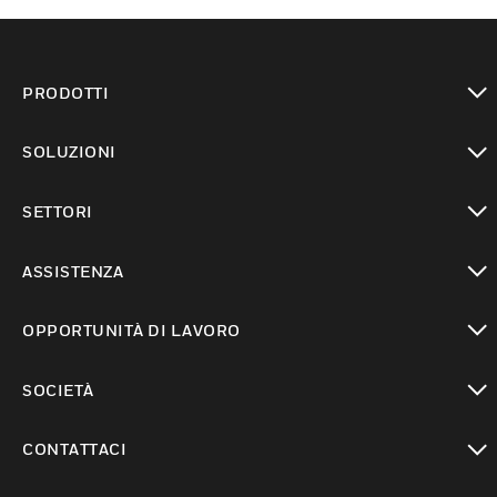
PRODOTTI
toggle view
SOLUZIONI
toggle view
SETTORI
toggle view
ASSISTENZA
toggle view
OPPORTUNITÀ DI LAVORO
toggle view
SOCIETÀ
toggle view
CONTATTACI
toggle view