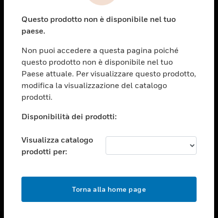
toggle view
Questo prodotto non è disponibile nel tuo
ASSISTENZA
paese.
toggle view
OPPORTUNITÀ DI LAVORO
Non puoi accedere a questa pagina poiché
questo prodotto non è disponibile nel tuo
toggle view
Paese attuale. Per visualizzare questo prodotto,
SOCIETÀ
modifica la visualizzazione del catalogo
toggle view
prodotti.
CONTATTACI
Disponibilità dei prodotti:
toggle view
NOTE LEGALI
Visualizza catalogo
toggle view
prodotti per:
FOLLOW US
Torna alla home page