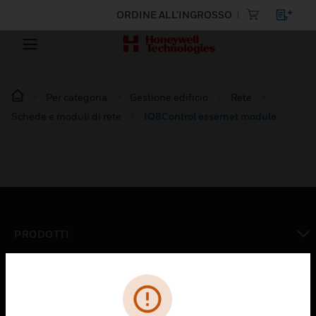
ORDINE ALL'INGROSSO
Per categoria
Gestione edificio
Rete
Schede e moduli di rete
IQ8Control essernet module
PRODOTTI
toggle view
SOLUZIONI
toggle view
SETTORI