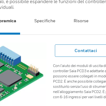
tali, è possibile espandere le funzioni del controll
viduali.
oramica
Specifiche
Risorse
Contattaci
Con l’aiuto dei moduli di uscita d
controller Saia PCD3 e adattarle a
possono essere collegati in modo
PCD2. È anche possibile collega
sostituirlo senza l’uso di strum
nell’alloggiamento Saia PCD2. È p
con 6-16 ingressi per vari livelli d