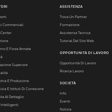
TORI
ASSISTENZA
orti
Trova Un Partner
ici Commerciali
Formazione
 Center
Assistenza Tecnica
zione
Tutorial Del Sito Web
rno E Forze Armate
OPPORTUNITÀ DI LAVORO
tà
Opportunità Di Lavoro
azione Superiore
Ricerca Lavoro
alità
stria E Produzione
SOCIETÀ
izia E Istituti Di Correzione
Info
ta Al Dettaglio
Eventi
 Intelligenti
Notizie