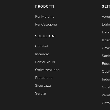
PRODOTTI
SET
Per Marchio
Aerop
Per Categoria
Edif
Data
SOLUZIONI
Istru
Comfort
Gove
Incendio
Sani
Edifici Sicuri
Educ
Ottimizzazione
Ospit
Protezione
Indu
Sicurezza
Giust
Servizi
Vendi
Città