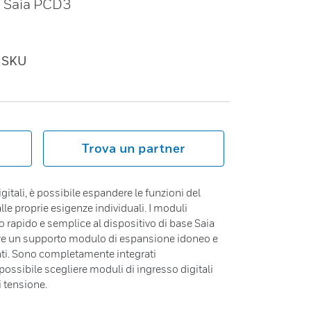
er Saia PCD3
SKU
Trova un partner
igitali, è possibile espandere le funzioni del
lle proprie esigenze individuali. I moduli
 rapido e semplice al dispositivo di base Saia
re un supporto modulo di espansione idoneo e
enti. Sono completamente integrati
ossibile scegliere moduli di ingresso digitali
i tensione.