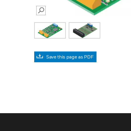
SEARCH
Save this page as PDF