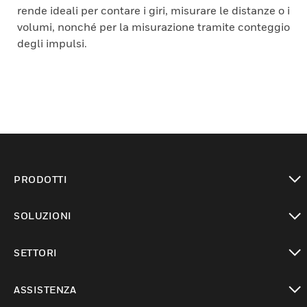
rende ideali per contare i giri, misurare le distanze o i
volumi, nonché per la misurazione tramite conteggio
degli impulsi.
PRODOTTI
toggle view
SOLUZIONI
toggle view
SETTORI
toggle view
ASSISTENZA