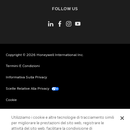
toggle view
FOLLOW US
Copyright © 2026 Honeywell International Inc.
Termini E Condizioni
Informativa Sulla Privacy
Scelte Relative Alla Privacy
Cookie
Annulla Sottoscrizione Globale
Utilizziamo i cookie e altre tecnologie di tracciamento simili
per migliorare le prestazioni del sito web, registrare le
attività del sito web, facilitare la condivisione di