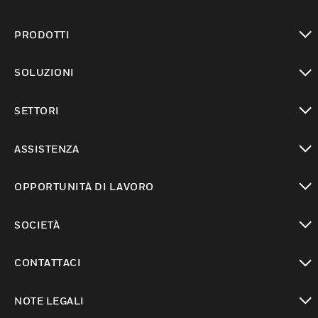
PRODOTTI
toggle view
SOLUZIONI
toggle view
SETTORI
toggle view
ASSISTENZA
toggle view
OPPORTUNITÀ DI LAVORO
toggle view
SOCIETÀ
toggle view
CONTATTACI
toggle view
NOTE LEGALI