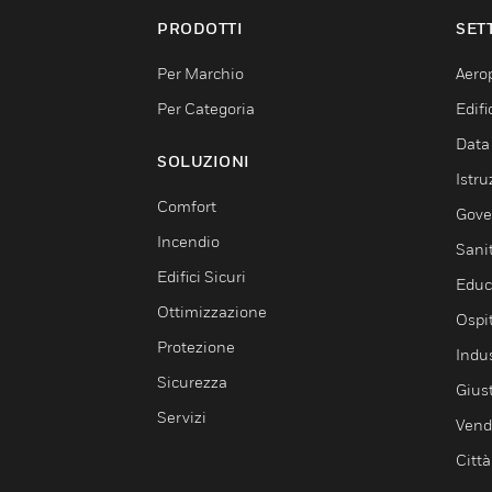
PRODOTTI
SET
Per Marchio
Aerop
Per Categoria
Edif
Data
SOLUZIONI
Istru
Comfort
Gove
Incendio
Sani
Edifici Sicuri
Educ
Ottimizzazione
Ospit
Protezione
Indu
Sicurezza
Giust
Servizi
Vendi
Città