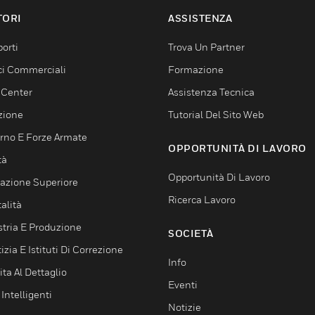
TORI
ASSISTENZA
orti
Trova Un Partner
ici Commerciali
Formazione
 Center
Assistenza Tecnica
zione
Tutorial Del Sito Web
rno E Forze Armate
OPPORTUNITÀ DI LAVORO
tà
Opportunità Di Lavoro
azione Superiore
Ricerca Lavoro
alità
stria E Produzione
SOCIETÀ
izia E Istituti Di Correzione
Info
ta Al Dettaglio
Eventi
 Intelligenti
Notizie