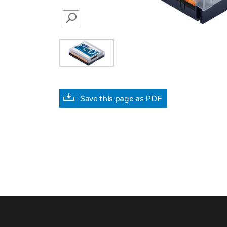
SEARCH
Save this page as PDF