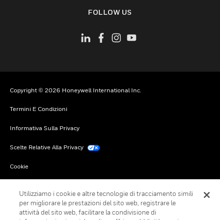
toggle view
FOLLOW US
Copyright © 2026 Honeywell International Inc.
Termini E Condizioni
Informativa Sulla Privacy
Scelte Relative Alla Privacy
Cookie
Annulla Sottoscrizione Globale
Utilizziamo i cookie e altre tecnologie di tracciamento simili
per migliorare le prestazioni del sito web, registrare le
attività del sito web, facilitare la condivisione di