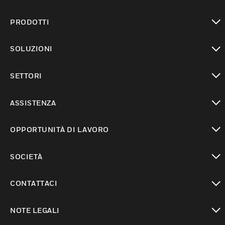
PRODOTTI
toggle view
SOLUZIONI
toggle view
SETTORI
toggle view
ASSISTENZA
toggle view
OPPORTUNITÀ DI LAVORO
toggle view
SOCIETÀ
toggle view
CONTATTACI
toggle view
NOTE LEGALI