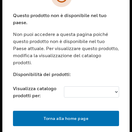
toggle view
SETTORI
Questo prodotto non è disponibile nel tuo
toggle view
ASSISTENZA
paese.
toggle view
Non puoi accedere a questa pagina poiché
OPPORTUNITÀ DI LAVORO
questo prodotto non è disponibile nel tuo
toggle view
Paese attuale. Per visualizzare questo prodotto,
SOCIETÀ
modifica la visualizzazione del catalogo
prodotti.
toggle view
CONTATTACI
Disponibilità dei prodotti:
toggle view
NOTE LEGALI
Visualizza catalogo
toggle view
prodotti per:
FOLLOW US
Torna alla home page