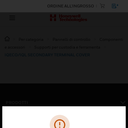
ORDINE ALL'INGROSSO
Per categoria
Pannelli di controllo
Componenti
e accessori
Supporti per custodia e ferramenta
IQECO/IQL SECONDARY TERMINAL COVER
PRODOTTI
toggle view
SOLUZIONI