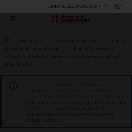
ORDINE ALL'INGROSSO
Per categoria
Collegamenti elettrici
Sistemi di
distribuzione alimentazione
Sistemi per pavimento
rialzato
Barriere a sicurezza intrinseca ed accessori per
dispositivi EX
Questo sito sarà non disponibile per
manutenzione programmata sabato 8
agosto, dalle 19:00 alle 5:00 EST (23:00 alle
9:00 GMT, domenica 9 agosto dalle 1:00 alle
11:00 CET e dalle 4:30 alle 14:30 IST).
Apprezziamo la vostra pazienza durante
questo periodo.