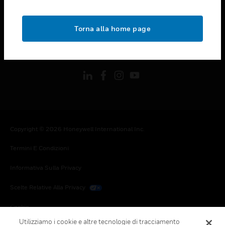
toggle view
NOTE LEGALI
Torna alla home page
toggle view
FOLLOW US
Copyright © 2026 Honeywell International Inc.
Termini E Condizioni
Informativa Sulla Privacy
Scelte Relative Alla Privacy
Cookie
Utilizziamo i cookie e altre tecnologie di tracciamento