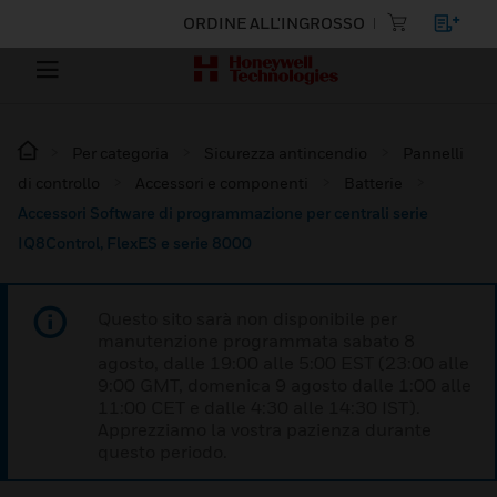
ORDINE ALL'INGROSSO
Per categoria
Sicurezza antincendio
Pannelli
di controllo
Accessori e componenti
Batterie
Accessori Software di programmazione per centrali serie
IQ8Control, FlexES e serie 8000
Questo sito sarà non disponibile per
manutenzione programmata sabato 8
agosto, dalle 19:00 alle 5:00 EST (23:00 alle
9:00 GMT, domenica 9 agosto dalle 1:00 alle
11:00 CET e dalle 4:30 alle 14:30 IST).
Apprezziamo la vostra pazienza durante
questo periodo.