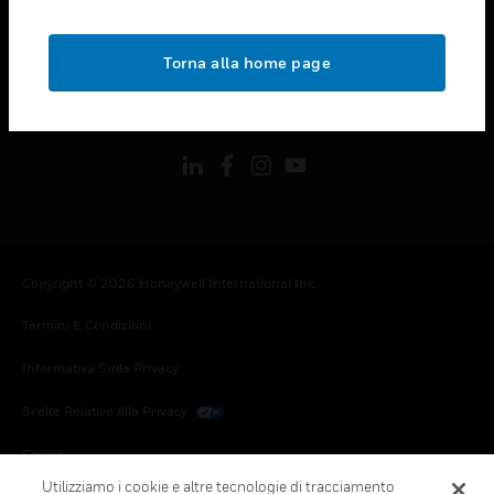
toggle view
NOTE LEGALI
Torna alla home page
toggle view
FOLLOW US
Copyright © 2026 Honeywell International Inc.
Termini E Condizioni
Informativa Sulla Privacy
Scelte Relative Alla Privacy
Cookie
Utilizziamo i cookie e altre tecnologie di tracciamento